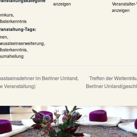
ranstaltungskategorie
anzeigen
Veranstalter
anzeigen
emkurs
,
lbsterkenntnis
ranstaltung-Tags:
men
,
wusstseinserweiterung
,
lbsterkenntnis
,
aumaheilung
sstseinsdehner im Berliner Umland,
Treffen der Weltentr
e Veranstaltung)
Berliner Umland(gesch