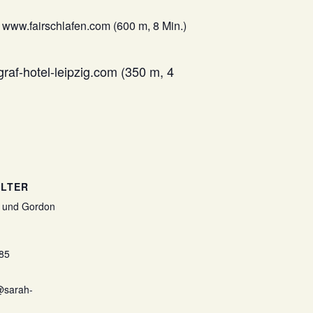
 www.fairschlafen.com (600 m, 8 Min.)
raf-hotel-leipzig.com (350 m, 4
LTER
 und Gordon
85
@sarah-