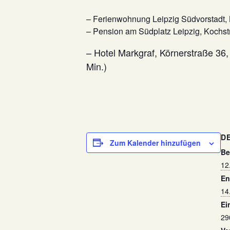
– Ferienwohnung Leipzig Südvorstadt, 
– Pension am Südplatz Leipzig, Kochstr
– Hotel Markgraf, Körnerstraße 36,
Min.)
D
Zum Kalender hinzufügen
Be
12
En
14
Ein
29