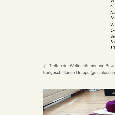
Ve
n:
At
Se
Ve
At
Be
Se
Tr
Treffen der Weltenträumer und Bewu
Fortgeschrittenen Gruppe (geschlossen