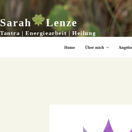
Zum
Inhalt
springen
Sarah
Lenze
Tantra | Energiearbeit | Heilung
Home
Über mich
Angebo