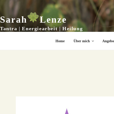
Zum
Inhalt
springen
Sarah
Lenze
Tantra | Energiearbeit | Heilung
Home
Über mich
Angebo