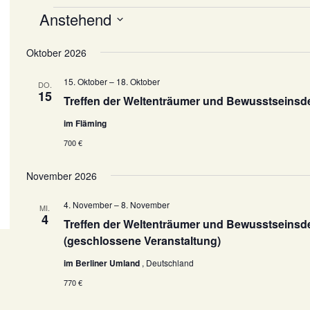
Anstehend
Veranstaltungen
D
Oktober 2026
a
t
15. Oktober
–
18. Oktober
DO.
u
15
Treffen der Weltenträumer und Bewusstseinsde
m
w
im Fläming
ä
700 €
h
l
November 2026
e
n
4. November
–
8. November
MI.
4
.
Treffen der Weltenträumer und Bewusstseinsd
(geschlossene Veranstaltung)
im Berliner Umland
, Deutschland
770 €