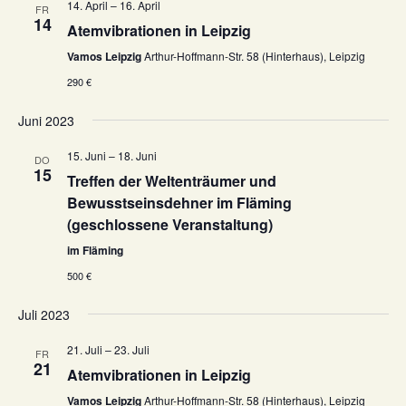
e
14. April
–
16. April
FR
-
14
u
Atemvibrationen in Leipzig
N
n
Vamos Leipzig
Arthur-Hoffmann-Str. 58 (Hinterhaus), Leipzig
a
d
290 €
v
A
i
Juni 2023
n
g
a
s
15. Juni
–
18. Juni
DO
15
t
i
Treffen der Weltenträumer und
i
Bewusstseinsdehner im Fläming
c
o
(geschlossene Veranstaltung)
h
n
im Fläming
t
500 €
e
n
Juli 2023
,
21. Juli
–
23. Juli
FR
N
21
Atemvibrationen in Leipzig
a
Vamos Leipzig
Arthur-Hoffmann-Str. 58 (Hinterhaus), Leipzig