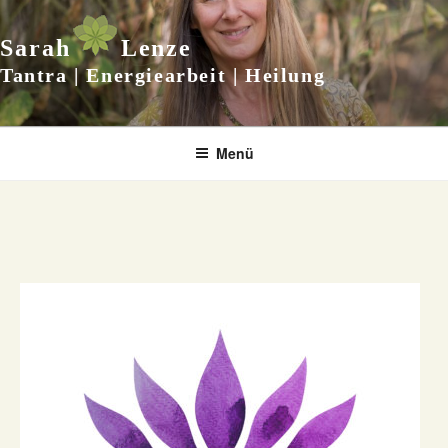
Zum
Inhalt
Sarah
Lenze
springen
Tantra | Energiearbeit | Heilung
Menü