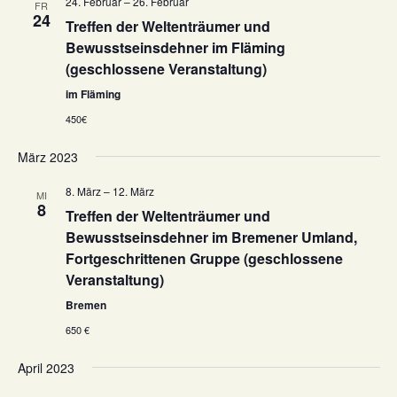
a
24. Februar
–
26. Februar
FR
n
24
u
Treffen der Weltenträumer und
n
s
m
Bewusstseinsdehner im Fläming
s
t
w
(geschlossene Veranstaltung)
t
a
ä
im Fläming
a
l
h
450€
l
l
t
e
u
t
März 2023
n
n
u
.
g
8. März
–
12. März
MI
n
8
A
Treffen der Weltenträumer und
g
Bewusstseinsdehner im Bremener Umland,
n
e
Fortgeschrittenen Gruppe (geschlossene
s
n
Veranstaltung)
i
S
c
Bremen
u
h
650 €
t
c
April 2023
e
h
n