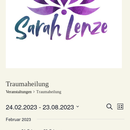
Traumaheilung
Veranstaltungen
Traumaheilung
24.02.2023
 - 
23.08.2023
V
V
S
L
u
e
e
i
D
c
Februar 2023
s
r
h
a
r
t
e
a
t
e