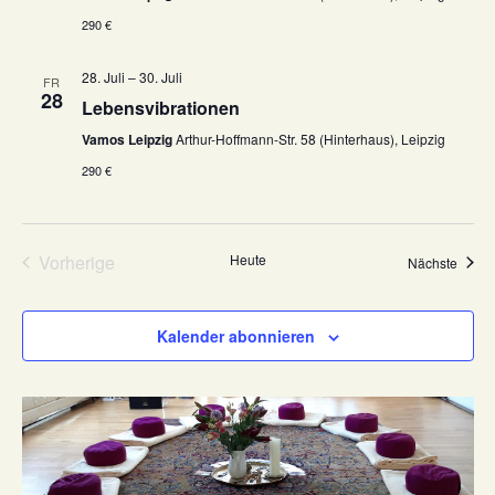
v
290 €
i
g
28. Juli
–
30. Juli
FR
a
28
Lebensvibrationen
t
Vamos Leipzig
Arthur-Hoffmann-Str. 58 (Hinterhaus), Leipzig
i
290 €
o
n
Vorherige
Heute
Veran
Nächste
Veranstaltungen
Kalender abonnieren