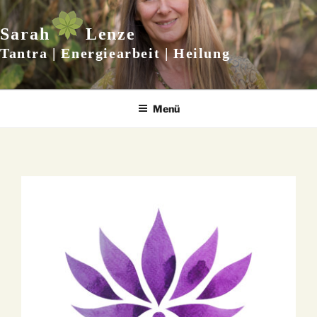
Zum
Inhalt
Sarah
Lenze
springen
Tantra | Energiearbeit | Heilung
Menü