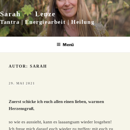
Zum
Inhalt
Sarah
Lenze
springen
Tantra | Energiearbeit | Heilung
Menü
AUTOR:
SARAH
VERÖFFENTLICHT
29. MAI 2021
AM
Zuerst schicke ich euch allen einen lieben, warmen
Herzensgruß
,
so wie es aussieht, kann es laaaangsam wieder losgehen!
Ich freue mich darauf euch wieder zu treffen; mit euch zu