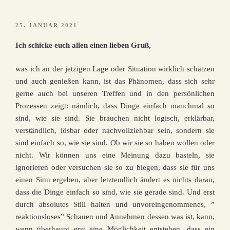
VERÖFFENTLICHT
25. JANUAR 2021
AM
Ich schicke euch allen einen lieben Gruß,
was ich an der jetzigen Lage oder Situation wirklich schätzen
und auch genießen kann, ist das Phänomen, dass sich sehr
gerne auch bei unseren Treffen und in den persönlichen
Prozessen zeigt: nämlich, dass Dinge einfach manchmal so
sind, wie sie sind. Sie brauchen nicht logisch, erklärbar,
verständlich, lösbar oder nachvollziehbar sein, sondern sie
sind einfach so, wie sie sind. Ob wir sie so haben wollen oder
nicht. Wir können uns eine Meinung dazu basteln, sie
ignorieren oder versuchen sie so zu biegen, dass sie für uns
einen Sinn ergeben, aber letztendlich ändert es nichts daran,
dass die Dinge einfach so sind, wie sie gerade sind. Und erst
durch absolutes Still halten und unvoreingenommenes, ”
reaktionsloses” Schauen und Annehmen dessen was ist, kann,
wenn überhaupt erst eine Möglichkeit entstehen, dass ein