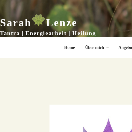
Zum
Inhalt
springen
Sarah
Lenze
Tantra | Energiearbeit | Heilung
Home
Über mich
Angebo