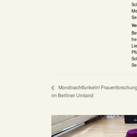
Sc
Me
Se
Ve
Be
fr
Li
Pf
Sc
Se
Mondnachtfunkeln! Frauenforschun
im Berliner Umland