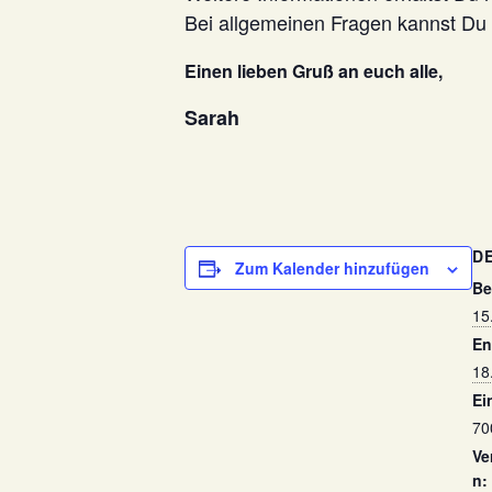
Bei allgemeinen Fragen kannst Du 
Einen lieben Gruß an euch alle,
Sarah
D
Zum Kalender hinzufügen
Be
15
En
18
Ein
70
Ve
n: