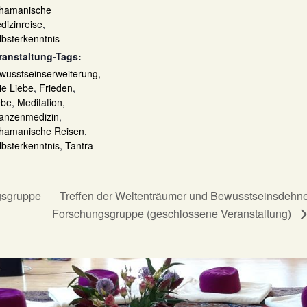
hamanische
dizinreise
,
lbsterkenntnis
ranstaltung-Tags:
wusstseinserweiterung
,
eie Liebe
,
Frieden
,
ebe
,
Meditation
,
lanzenmedizin
,
hamanische Reisen
,
lbsterkenntnis
,
Tantra
gsgruppe
Treffen der Weltenträumer und Bewusstseinsdehne
Forschungsgruppe (geschlossene Veranstaltung)